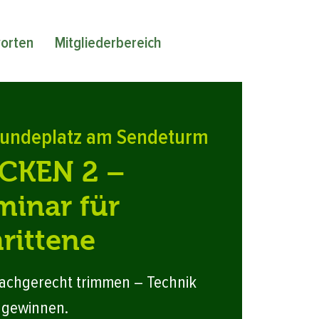
orten
Mitgliederbereich
undeplatz am Sendeturm
CKEN 2 –
inar für
rittene
achgerecht trimmen – Technik
t gewinnen.