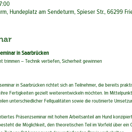
7:00
m, Hundeplatz am Sendeturm, Spieser Str., 66299 Frie
nar
eminar in Saarbrücken
 trimmen – Technik vertiefen, Sicherheit gewinnen
minar in Saarbrücken richtet sich an Teilnehmer, die bereits prakt
hre Fertigkeiten gezielt weiterentwickeln möchten. Im Mittelpunkt
eilen unterschiedlicher Fellqualitäten sowie die routinierte Umsetzu
entiertes Präsenzseminar mit hohem Arbeitsanteil am Hund konzipier
steht die Möglichkeit, den theoretischen Teil im Vorfeld über ein O